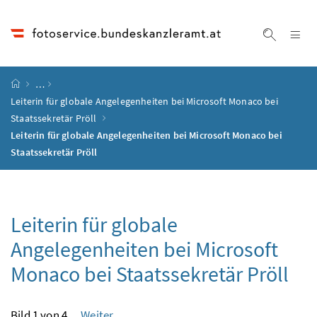
Accesskey
Accesskey
Accesskey
Accesskey
Zum Inhalt
Zum Hauptmenü
Zum Untermenü
Zur Suche
[4]
[1]
[3]
[2]
Na
Suche ei
Startseite
…
Leiterin für globale Angelegenheiten bei Microsoft Monaco bei
Staatssekretär Pröll
Leiterin für globale Angelegenheiten bei Microsoft Monaco bei
Staatssekretär Pröll
Leiterin für globale
Angelegenheiten bei Microsoft
Monaco bei Staatssekretär Pröll
Bild 1 von 4
Weiter