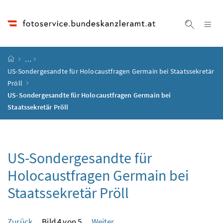
Accesskey
Accesskey
Accesskey
Accesskey
Zum Inhalt
Zum Hauptmenü
Zum Untermenü
Zur Suche
[4]
[1]
[3]
[2]
Na
Suche ei
Startseite
…
US-Sondergesandte für Holocaustfragen Germain bei Staatssekretär
Pröll
US-Sondergesandte für Holocaustfragen Germain bei
Staatssekretär Pröll
US-Sondergesandte für
Holocaustfragen Germain bei
Staatssekretär Pröll
Zurück
Bild 4 von 5
Weiter