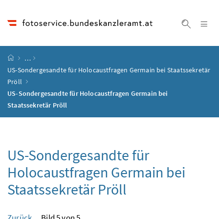
Accesskey
Accesskey
Accesskey
Accesskey
Zum Inhalt
Zum Hauptmenü
Zum Untermenü
Zur Suche
[4]
[1]
[3]
[2]
Na
Suche ei
Startseite
…
US-Sondergesandte für Holocaustfragen Germain bei Staatssekretär
Pröll
US-Sondergesandte für Holocaustfragen Germain bei
Staatssekretär Pröll
US-Sondergesandte für
Holocaustfragen Germain bei
Staatssekretär Pröll
Zurück
Bild 5 von 5