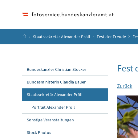
Accesskey
Accesskey
Accesskey
Accesskey
Zum Inhalt
Zum Hauptmenü
Zum Untermenü
Zur Suche
[4]
[1]
[3]
[2]
Startseite
Staatssekretär Alexander Pröll
Fest der Freude
Fe
Fest 
Bundeskanzler Christian Stocker
Bundesministerin Claudia Bauer
Zurück
Staatssekretär Alexander Pröll
Portrait Alexander Pröll
Sonstige Veranstaltungen
Stock Photos