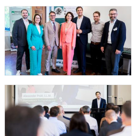
Staatssekretär Pröll beim IGF-Austria Forum
Am 26. Mai 2026 nahm Staatssekretär Alexander Pröll (3.v.r.) am IGF-Austria Forum te