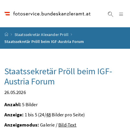
Accesskey
Accesskey
Accesskey
Accesskey
Zum Inhalt
Zum Hauptmenü
Zum Untermenü
Zur Suche
[4]
[1]
[3]
[2]
Na
Suche ei
Startseite
Staatssekretär Alexander Pröll
Staatssekretär Pröll beim IGF-Austria Forum
Staatssekretär Pröll beim IGF-
Austria Forum
26.05.2026
Anzahl:
5 Bilder
Anzeige:
1 bis 5 (24/
48
Bilder pro Seite)
Anzeigemodus:
Galerie /
Bild-Text