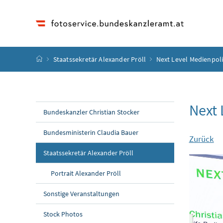
Accesskey
Accesskey
Accesskey
Accesskey
Zum Inhalt
Zum Hauptmenü
Zum Untermenü
Zur Suche
[4]
[1]
[3]
[2]
Startseite
Staatssekretär Alexander Pröll
Next Level Medienpoli
Next 
Bundeskanzler Christian Stocker
Bundesministerin Claudia Bauer
Zurück
Staatssekretär Alexander Pröll
Portrait Alexander Pröll
Sonstige Veranstaltungen
Stock Photos