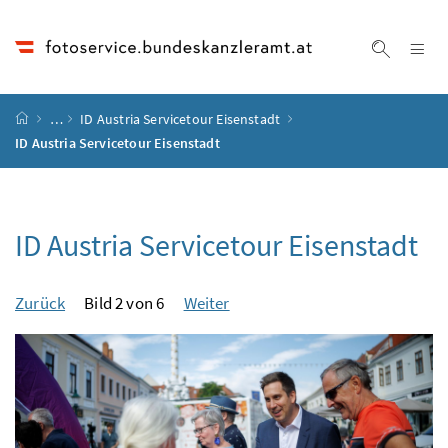
Accesskey
Accesskey
Accesskey
Accesskey
Zum Inhalt
Zum Hauptmenü
Zum Untermenü
Zur Suche
[4]
[1]
[3]
[2]
Na
Suche ei
Startseite
…
ID Austria Servicetour Eisenstadt
ID Austria Servicetour Eisenstadt
ID Austria Servicetour Eisenstadt
Zurück
Bild 2 von 6
Weiter