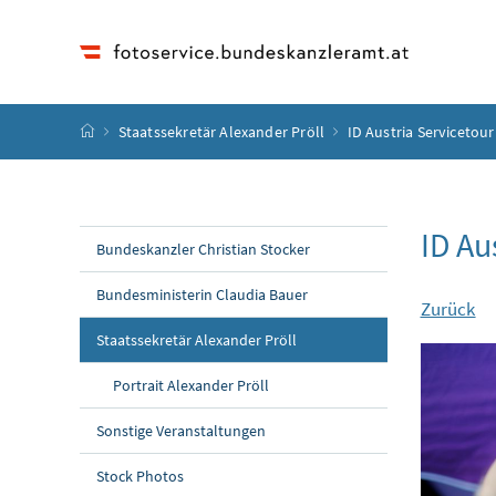
Accesskey
Accesskey
Accesskey
Accesskey
Zum Inhalt
Zum Hauptmenü
Zum Untermenü
Zur Suche
[4]
[1]
[3]
[2]
Startseite
Staatssekretär Alexander Pröll
ID Austria Servicetour
ID Au
Bundeskanzler Christian Stocker
Bundesministerin Claudia Bauer
Zurück
Staatssekretär Alexander Pröll
Portrait Alexander Pröll
Sonstige Veranstaltungen
Stock Photos