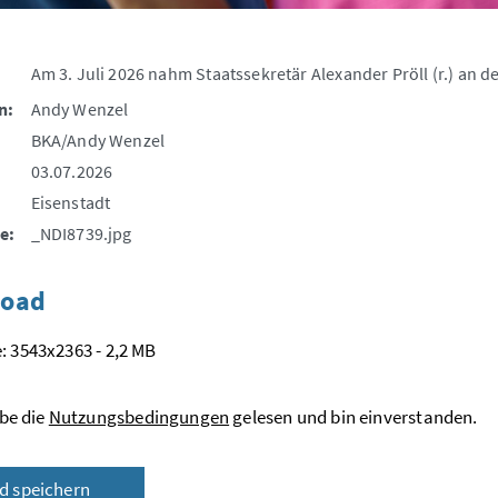
Am 3. Juli 2026 nahm Staatssekretär Alexander Pröll (r.) an der
n:
Andy Wenzel
BKA/Andy Wenzel
03.07.2026
Eisenstadt
e:
_NDI8739.jpg
oad
: 3543x2363 - 2,2 MB
be die
Nutzungsbedingungen
gelesen und bin einverstanden.
ld speichern