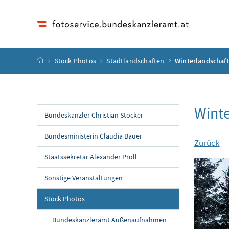
Accesskey
Accesskey
Accesskey
Accesskey
Zum Inhalt
Zum Hauptmenü
Zum Untermenü
Zur Suche
[4]
[1]
[3]
[2]
Startseite
Stock Photos
Stadtlandschaften
Winterlandschaft
Winte
Bundeskanzler Christian Stocker
Bundesministerin Claudia Bauer
Zurück
Staatssekretär Alexander Pröll
Sonstige Veranstaltungen
Stock Photos
Bundeskanzleramt Außenaufnahmen