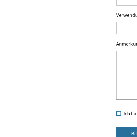
Verwend
Anmerku
Ich ha
Bi