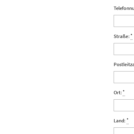
Telefon
*
Straße:
Postleitz
*
Ort:
*
Land: