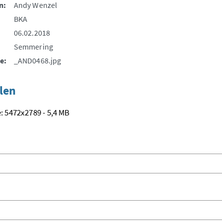
n:
Andy Wenzel
BKA
06.02.2018
Semmering
e:
_AND0468.jpg
len
: 5472x2789 - 5,4 MB