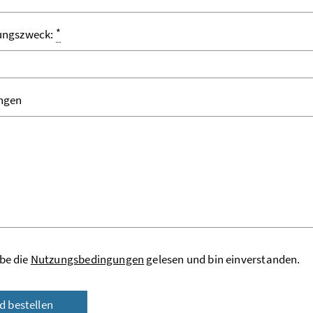
*
ungszweck:
ngen
be die
Nutzungsbedingungen
gelesen und bin einverstanden.
ld bestellen