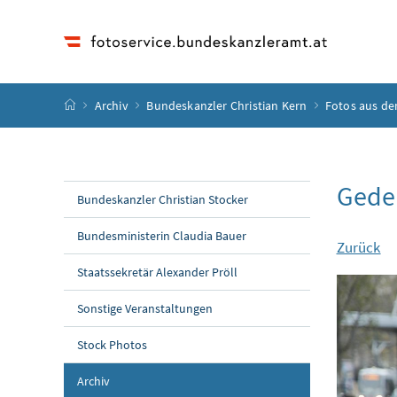
Accesskey
Accesskey
Accesskey
Accesskey
Zum Inhalt
Zum Hauptmenü
Zum Untermenü
Zur Suche
[4]
[1]
[3]
[2]
Startseite
Archiv
Bundeskanzler Christian Kern
Fotos aus de
Geden
Bundeskanzler Christian Stocker
Bundesministerin Claudia Bauer
Zurück
Staatssekretär Alexander Pröll
Sonstige Veranstaltungen
Stock Photos
Archiv