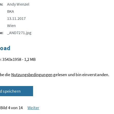
n:
Andy Wenzel
BKA
13.11.2017
Wien
e:
_AND7271.jpg
oad
: 3543x1958 - 1,2 MB
be die
Nutzungsbedingungen
gelesen und bin einverstanden.
ld speichern
Bild 4 von 14
Weiter