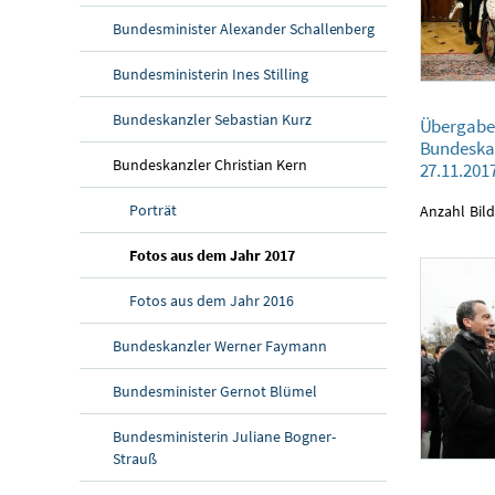
Bundesminister Alexander Schallenberg
Bundesministerin Ines Stilling
Übergabe eines
Bundeskanzler Sebastian Kurz
Übergabe 
27.11.2017
Bundeska
Bundeskanzler Christian Kern
27.11.201
Porträt
Anzahl Bild
Fotos aus dem Jahr 2017
Fotos aus dem Jahr 2016
Bundeskanzler Werner Faymann
Bundesminister Gernot Blümel
Bundesministerin Juliane Bogner-
Strauß
Gedenktag zur 