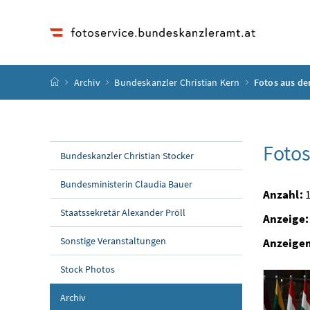
Accesskey
Accesskey
Accesskey
Accesskey
Zum Inhalt
Zum Hauptmenü
Zum Untermenü
Zur Suche
[4]
[1]
[3]
[2]
Startseite
Archiv
Bundeskanzler Christian Kern
Fotos aus de
Fotos
Bundeskanzler Christian Stocker
Bundesministerin Claudia Bauer
Anzahl:
1
Staatssekretär Alexander Pröll
Anzeige:
Sonstige Veranstaltungen
Anzeige
Stock Photos
Archiv