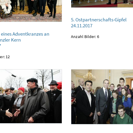
5. Ostpartnerschafts-Gipfel
5. Ostpartnerschafts-Gipfel
24.11.2017
24.11.2017
 Adventkranzes an Bundeskanzler Kern
eines Adventkranzes an
Anzahl Bilder: 6
nzler Kern
7
er: 12
Gründung der Republik
Bundeskanzler Kern am Tag der offenen Tür im 