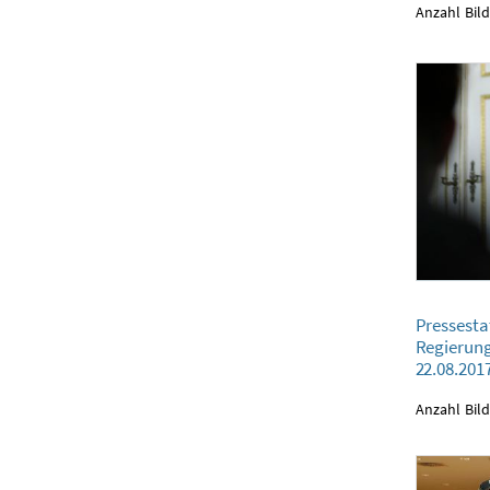
Anzahl Bild
Pressestatement
Pressesta
22.08.2017
Regierun
22.08.201
Anzahl Bild