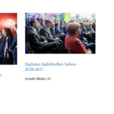
Digitales Gipfeltreffen Tallinn
Digitales Gipfeltreffen Tallinn
29.09.2017
29.09.2017
en
Anzahl Bilder: 27