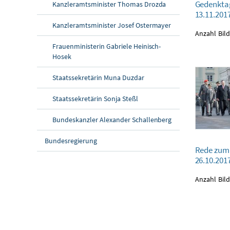
Gedenktag
Kanzleramtsminister Thomas Drozda
13.11.2017
13.11.201
Kanzleramtsminister Josef Ostermayer
Anzahl Bild
Frauenministerin Gabriele Heinisch-
Hosek
Staatssekretärin Muna Duzdar
Staatssekretärin Sonja Steßl
Bundeskanzler Alexander Schallenberg
Bundesregierung
Rede zum Nation
Rede zum 
26.10.2017
26.10.201
Anzahl Bild