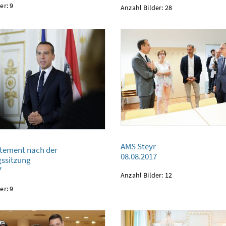
er: 9
Anzahl Bilder: 28
AMS Steyr
 nach der Regierungssitzung
AMS Steyr
08.08.2017
tement nach der
08.08.2017
gssitzung
7
Anzahl Bilder: 12
er: 9