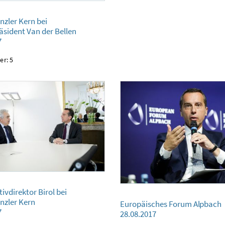
ern bei Bundespräsident Van der Bellen
zler Kern bei
sident Van der Bellen
7
er: 5
ektor Birol bei Bundeskanzler Kern
ivdirektor Birol bei
Europäisches Forum Alpbach
nzler Kern
Europäisches Forum Alpbach
28.08.2017
7
28.08.2017