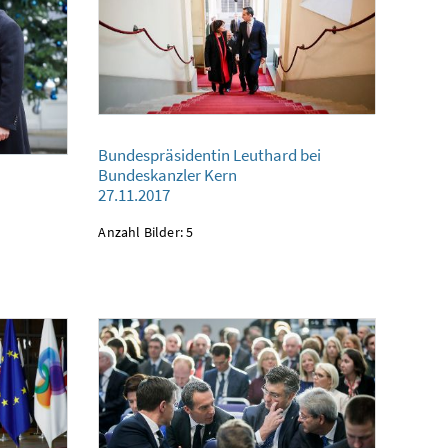
Bundespräsidentin Leuthard bei Bundeskanzler Kern
Bundespräsidentin Leuthard bei
27.11.2017
Bundeskanzler Kern
27.11.2017
Anzahl Bilder: 5