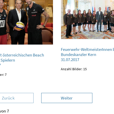
Feuerwehr-WeltmeisterInnen bei Bundeskanzler 
Feuerwehr-WeltmeisterInnen 
31.07.2017
rreichischen Beach Volleyball Spielern
Bundeskanzler Kern
it österreichischen Beach
31.07.2017
 Spielern
7
Anzahl Bilder: 15
er: 7
Zurück
Weiter
 von 7