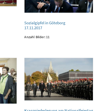
Sozialgipfel in Göteborg
Sozialgipfel in Göteborg
17.11.2017
17.11.2017
Anzahl Bilder: 11
Kranzniederlegung am Nationalfeiertag
Bundeskanzleramt
Kranzniederlegung am Nationalfeiertag
26.10.2017