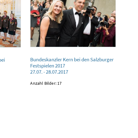
Bundeskanzler Kern bei den Salzburger Festspielen 2017
Kern
Bundeskanzler Kern bei den Salzburger
bei
27.07. - 28.07.2017
Festspielen 2017
27.07. - 28.07.2017
Anzahl Bilder: 17