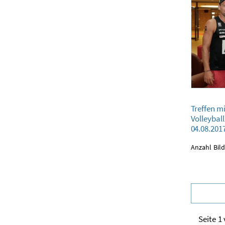
Treffen mit öste
Treffen m
04.08.2017
Volleyball
04.08.201
Anzahl Bild
Seite 1