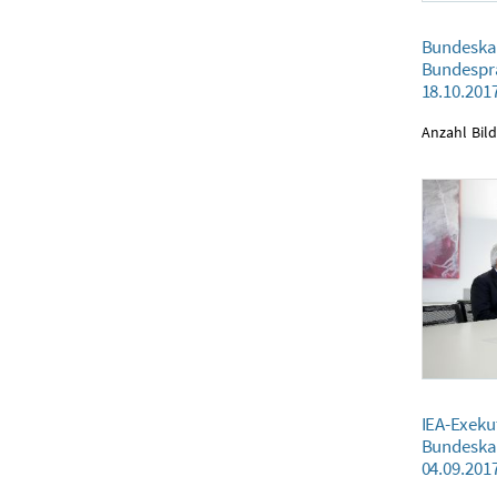
Bundeskanzler K
Bundeskan
18.10.2017
Bundesprä
18.10.201
Anzahl Bild
IEA-Exekutivdir
IEA-Exekut
04.09.2017
Bundeska
04.09.201