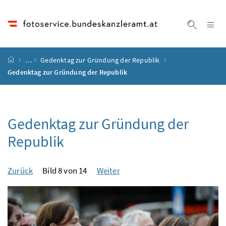
Accesskey
Accesskey
Accesskey
Accesskey
Zum Inhalt
Zum Hauptmenü
Zum Untermenü
Zur Suche
[4]
[1]
[3]
[2]
Na
Suche ei
Startseite
…
Gedenktag zur Gründung der Republik
Gedenktag zur Gründung der Republik
Gedenktag zur Gründung der
Republik
Zurück
Bild 8 von 14
Weiter