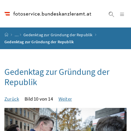
Accesskey
Accesskey
Accesskey
Accesskey
Zum Inhalt
Zum Hauptmenü
Zum Untermenü
Zur Suche
[4]
[1]
[3]
[2]
Na
Suche ei
Startseite
…
Gedenktag zur Gründung der Republik
Gedenktag zur Gründung der Republik
Gedenktag zur Gründung der
Republik
Zurück
Bild 10 von 14
Weiter