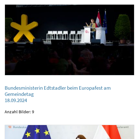
Bundesministerin Edtstadler beim Europafest am
Bundesministerin Edtstadler beim Europafest am Gemeindetag
Gemeindetag
18.09.2024
18.09.2024
Anzahl Bilder: 9