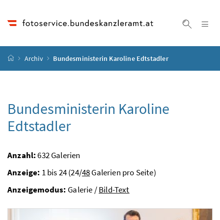
Accesskey
Accesskey
Accesskey
Accesskey
Zum Inhalt
Zum Hauptmenü
Zum Untermenü
Zur Suche
[4]
[1]
[3]
[2]
Na
Suche ei
Startseite
Archiv
Bundesministerin Karoline Edtstadler
Bundesministerin Karoline
Edtstadler
Anzahl:
632 Galerien
Anzeige:
1 bis 24 (24/
48
Galerien pro Seite)
Anzeigemodus:
Galerie /
Bild-Text