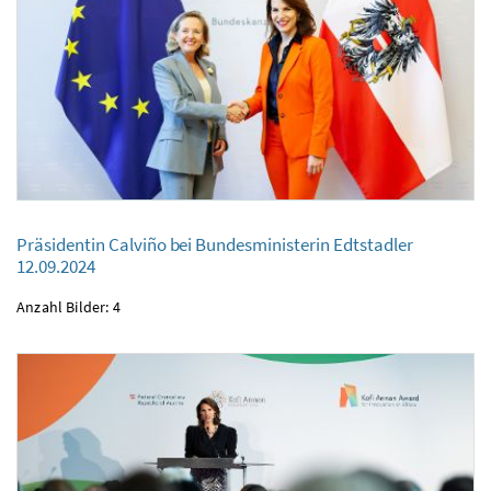
Präsidentin Calviño bei Bundesministerin Edtstadler
Präsidentin Calviño bei Bundesministerin Edtstadler
12.09.2024
12.09.2024
Anzahl Bilder: 4