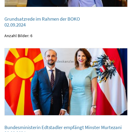
Grundsatzrede im Rahmen der BOKO
Grundsatzrede im Rahmen der BOKO
02.09.2024
02.09.2024
Anzahl Bilder: 6
Bundesministerin Edtstadler empfängt Minster Murtezani
Bundesministerin Edtstadler empfängt Minster Murtezani