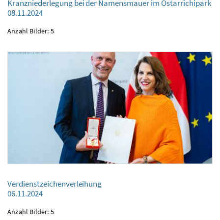
Kranzniederlegung bei der Namensmauer im Ostarrichipark
Kranzniederlegung bei der Namensmauer im Ostarrichipark
08.11.2024
08.11.2024
Anzahl Bilder: 5
Verdienstzeichenverleihung
Verdienstzeichenverleihung
06.11.2024
06.11.2024
Anzahl Bilder: 5