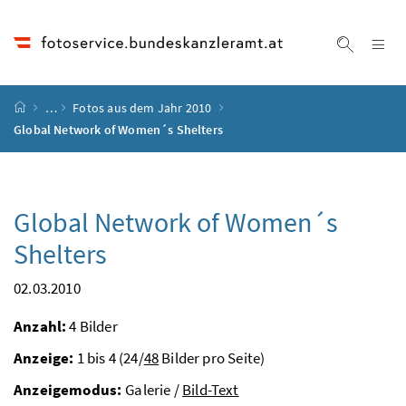
Accesskey
Accesskey
Accesskey
Accesskey
Zum Inhalt
Zum Hauptmenü
Zum Untermenü
Zur Suche
[4]
[1]
[3]
[2]
Na
Suche ei
Startseite
…
Fotos aus dem Jahr 2010
Global Network of Women´s Shelters
Global Network of Women´s
Shelters
02.03.2010
Anzahl:
4 Bilder
Anzeige:
1 bis 4 (24/
48
Bilder pro Seite)
Anzeigemodus:
Galerie /
Bild-Text