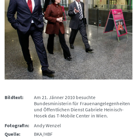
Bildtext:
Am 21. Jänner 2010 besuchte
Bundesministerin für Frauenangelegenheiten
und Öffentlichen Dienst Gabriele Heinisch-
Hosek das T-Mobile Center in Wien.
FotografIn:
Andy Wenzel
Quelle:
BKA/HBF