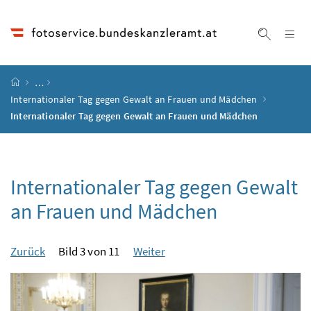
Accesskey
Accesskey
Accesskey
Accesskey
Zum Inhalt
Zum Hauptmenü
Zum Untermenü
Zur Suche
[4]
[1]
[3]
[2]
Na
Suche ei
Startseite
…
Internationaler Tag gegen Gewalt an Frauen und Mädchen
Internationaler Tag gegen Gewalt an Frauen und Mädchen
Internationaler Tag gegen Gewalt
an Frauen und Mädchen
Zurück
Bild 3 von 11
Weiter