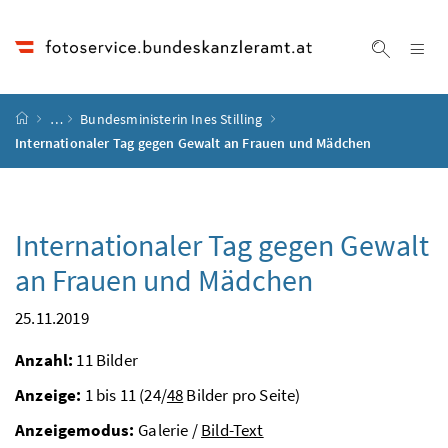
Accesskey
Accesskey
Accesskey
Accesskey
Zum Inhalt
Zum Hauptmenü
Zum Untermenü
Zur Suche
[4]
[1]
[3]
[2]
Na
Suche ei
Startseite
…
Bundesministerin Ines Stilling
Internationaler Tag gegen Gewalt an Frauen und Mädchen
Internationaler Tag gegen Gewalt
an Frauen und Mädchen
25.11.2019
Anzahl:
11 Bilder
Anzeige:
1 bis 11 (24/
48
Bilder pro Seite)
Anzeigemodus:
Galerie /
Bild-Text