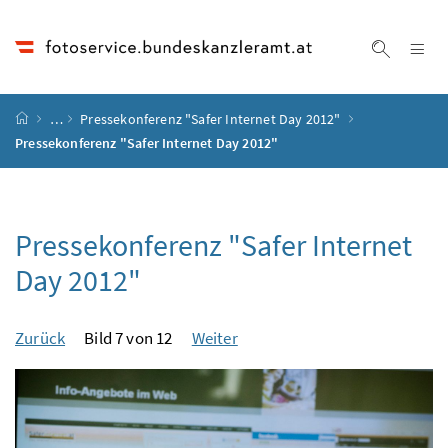
Accesskey
Accesskey
Accesskey
Accesskey
Zum Inhalt
Zum Hauptmenü
Zum Untermenü
Zur Suche
[4]
[1]
[3]
[2]
Na
Suche ei
Startseite
…
Pressekonferenz "Safer Internet Day 2012"
Pressekonferenz "Safer Internet Day 2012"
Pressekonferenz "Safer Internet
Day 2012"
Zurück
Bild 7 von 12
Weiter