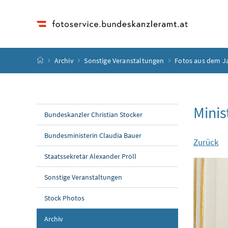
Accesskey
Accesskey
Accesskey
Accesskey
Zum Inhalt
Zum Hauptmenü
Zum Untermenü
Zur Suche
[4]
[1]
[3]
[2]
Startseite
Archiv
Sonstige Veranstaltungen
Fotos aus dem J
Minis
Bundeskanzler Christian Stocker
Bundesministerin Claudia Bauer
Zurück
Staatssekretär Alexander Pröll
Sonstige Veranstaltungen
Stock Photos
Archiv