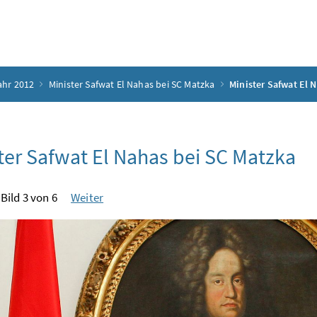
ahr 2012
Minister Safwat El Nahas bei SC Matzka
Minister Safwat El 
ter Safwat El Nahas bei SC Matzka
Bild 3 von 6
Weiter