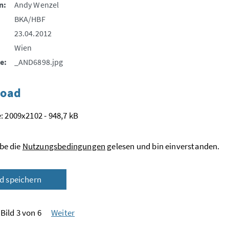
n:
Andy Wenzel
BKA/HBF
23.04.2012
Wien
e:
_AND6898.jpg
oad
: 2009x2102 - 948,7 kB
be die
Nutzungsbedingungen
gelesen und bin einverstanden.
ld speichern
Bild 3 von 6
Weiter