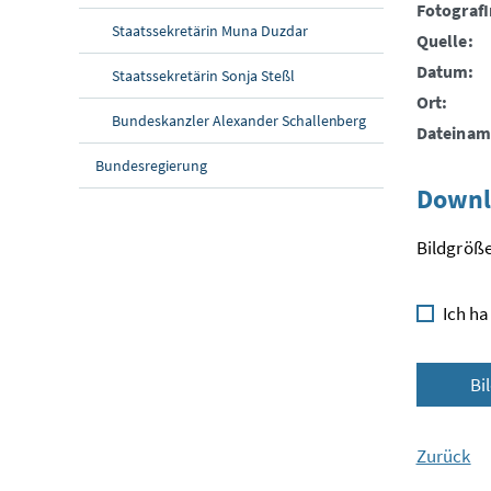
FotografI
Staatssekretärin Muna Duzdar
Quelle:
Datum:
Staatssekretärin Sonja Steßl
Ort:
Bundeskanzler Alexander Schallenberg
Dateinam
Bundesregierung
Downl
Bildgröße
Ich ha
Bi
Zurück