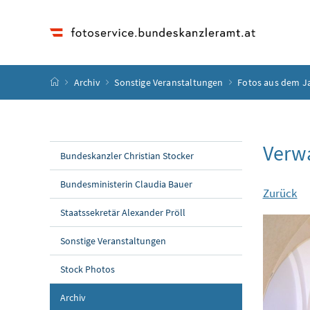
Accesskey
Accesskey
Accesskey
Accesskey
Zum Inhalt
Zum Hauptmenü
Zum Untermenü
Zur Suche
[4]
[1]
[3]
[2]
Startseite
Archiv
Sonstige Veranstaltungen
Fotos aus dem J
Verw
Bundeskanzler Christian Stocker
Bundesministerin Claudia Bauer
Zurück
Staatssekretär Alexander Pröll
Sonstige Veranstaltungen
Stock Photos
Archiv