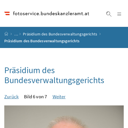
Accesskey
Accesskey
Accesskey
Accesskey
Zum Inhalt
Zum Hauptmenü
Zum Untermenü
Zur Suche
[4]
[1]
[3]
[2]
Na
Suche ei
Startseite
…
Präsidium des Bundesverwaltungsgerichts
Präsidium des Bundesverwaltungsgerichts
Präsidium des
Bundesverwaltungsgerichts
Zurück
Bild 6 von 7
Weiter