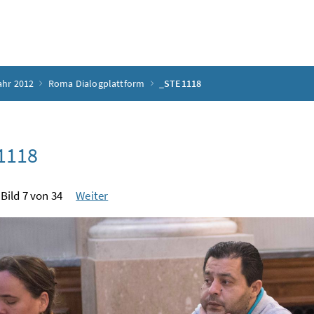
ahr 2012
Roma Dialogplattform
_STE1118
1118
Bild 7 von 34
Weiter