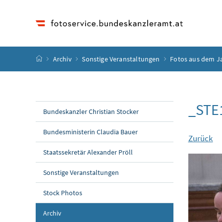
Accesskey
Accesskey
Accesskey
Accesskey
Zum Inhalt
Zum Hauptmenü
Zum Untermenü
Zur Suche
[4]
[1]
[3]
[2]
Startseite
Archiv
Sonstige Veranstaltungen
Fotos aus dem J
_STE
Bundeskanzler Christian Stocker
Bundesministerin Claudia Bauer
Zurück
Staatssekretär Alexander Pröll
Sonstige Veranstaltungen
Stock Photos
Archiv