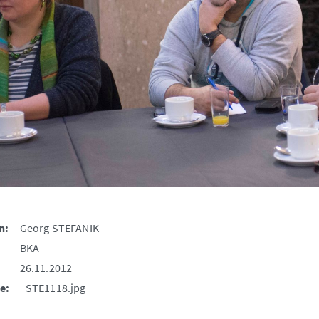
n:
Georg STEFANIK
BKA
26.11.2012
e:
_STE1118.jpg