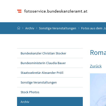
Accesskey
Accesskey
Accesskey
Accesskey
Zum Inhalt
Zum Hauptmenü
Zum Untermenü
Zur Suche
[4]
[1]
[3]
[2]
Startseite
Archiv
Sonstige Veranstaltungen
Fotos aus dem J
Roma
Bundeskanzler Christian Stocker
Bundesministerin Claudia Bauer
Zurück
Staatssekretär Alexander Pröll
Sonstige Veranstaltungen
Stock Photos
Archiv