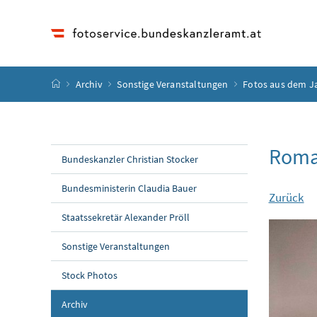
Accesskey
Accesskey
Accesskey
Accesskey
Zum Inhalt
Zum Hauptmenü
Zum Untermenü
Zur Suche
[4]
[1]
[3]
[2]
Startseite
Archiv
Sonstige Veranstaltungen
Fotos aus dem J
Roma
Bundeskanzler Christian Stocker
Bundesministerin Claudia Bauer
Zurück
Staatssekretär Alexander Pröll
Sonstige Veranstaltungen
Stock Photos
Archiv