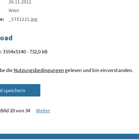
26.11.2012
Wien
e:
_STE1221.jpg
oad
: 3554x5340 - 732,0 kB
be die
Nutzungsbedingungen
gelesen und bin einverstanden.
ld speichern
Bild 20 von 34
Weiter