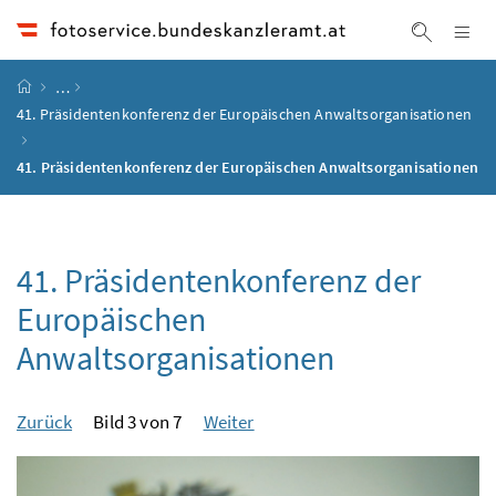
Accesskey
Accesskey
Accesskey
Accesskey
Zum Inhalt
Zum Hauptmenü
Zum Untermenü
Zur Suche
[4]
[1]
[3]
[2]
Na
Suche ei
Startseite
…
41. Präsidentenkonferenz der Europäischen Anwaltsorganisationen
41. Präsidentenkonferenz der Europäischen Anwaltsorganisationen
41. Präsidentenkonferenz der
Europäischen
Anwaltsorganisationen
Zurück
Bild 3 von 7
Weiter