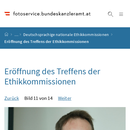
Accesskey
Accesskey
Accesskey
Accesskey
Zum Inhalt
Zum Hauptmenü
Zum Untermenü
Zur Suche
[4]
[1]
[3]
[2]
Na
Suche ei
Startseite
…
Deutschsprachige nationale Ethikkommissionen
Eröffnung des Treffens der Ethikkommissionen
Eröffnung des Treffens der
Ethikkommissionen
Zurück
Bild 11 von 14
Weiter