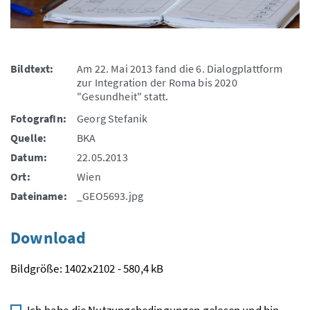
Bildtext:
Am 22. Mai 2013 fand die 6. Dialogplattform
zur Integration der Roma bis 2020
"Gesundheit" statt.
FotografIn:
Georg Stefanik
Quelle:
BKA
Datum:
22.05.2013
Ort:
Wien
Dateiname:
_GEO5693.jpg
Download
Bildgröße: 1402x2102 - 580,4 kB
Ich habe die
Nutzungsbedingungen
gelesen und bin