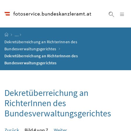
Accesskey
Accesskey
Accesskey
Accesskey
Zum Inhalt
Zum Hauptmenü
Zum Untermenü
Zur Suche
[4]
[1]
[3]
[2]
Na
Suche ei
Startseite
…
Dekretüberreichung an RichterInnen des
Bundesverwaltungsgerichtes
Dekretüberreichung an RichterInnen des
Bundesverwaltungsgerichtes
Dekretüberreichung an
RichterInnen des
Bundesverwaltungsgerichtes
Zurück
Bild 4 von 7
Weiter