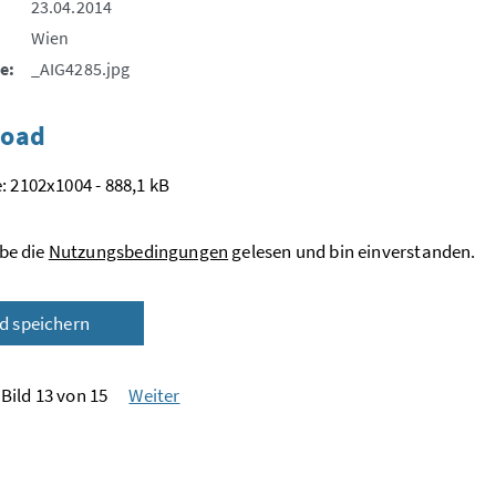
23.04.2014
Wien
e:
_AIG4285.jpg
oad
: 2102x1004 - 888,1 kB
be die
Nutzungsbedingungen
gelesen und bin einverstanden.
ld speichern
Bild 13 von 15
Weiter