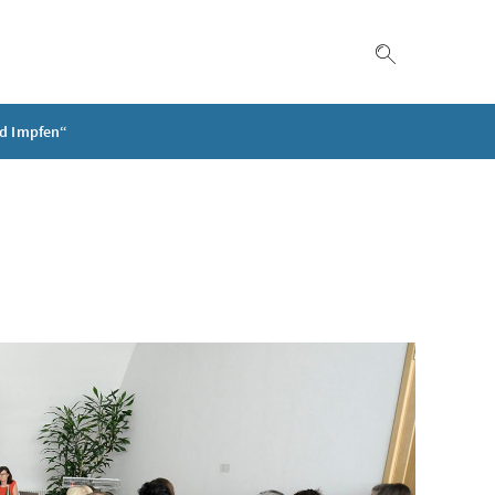
Suche einble
nd Impfen“