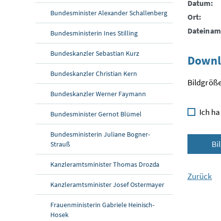
Datum:
Bundesminister Alexander Schallenberg
Ort:
Dateinam
Bundesministerin Ines Stilling
Bundeskanzler Sebastian Kurz
Downl
Bundeskanzler Christian Kern
Bildgröße
Bundeskanzler Werner Faymann
Ich ha
Bundesminister Gernot Blümel
Bundesministerin Juliane Bogner-
Bi
Strauß
Kanzleramtsminister Thomas Drozda
Zurück
Kanzleramtsminister Josef Ostermayer
Frauenministerin Gabriele Heinisch-
Hosek