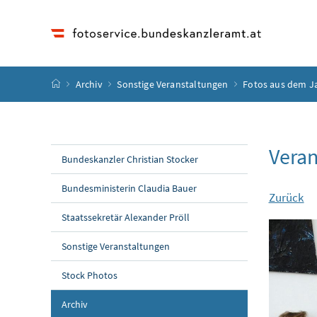
Accesskey
Accesskey
Accesskey
Accesskey
Zum Inhalt
Zum Hauptmenü
Zum Untermenü
Zur Suche
[4]
[1]
[3]
[2]
Startseite
Archiv
Sonstige Veranstaltungen
Fotos aus dem J
Veran
Bundeskanzler Christian Stocker
Bundesministerin Claudia Bauer
Zurück
Staatssekretär Alexander Pröll
Sonstige Veranstaltungen
Stock Photos
Archiv