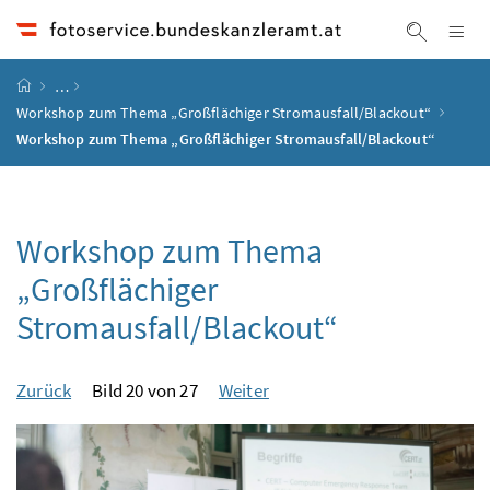
Accesskey
Accesskey
Accesskey
Accesskey
Zum Inhalt
Zum Hauptmenü
Zum Untermenü
Zur Suche
[4]
[1]
[3]
[2]
Na
Suche ei
Startseite
…
Workshop zum Thema „Großflächiger Stromausfall/Blackout“
Workshop zum Thema „Großflächiger Stromausfall/Blackout“
Workshop zum Thema
„Großflächiger
Stromausfall/Blackout“
Zurück
Bild 20 von 27
Weiter