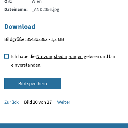
Ort:
Wien
Dateiname:
_AND2356.jpg
Download
Bildgröße: 3543x2362 - 1,2 MB
Ich habe die
Nutzungsbedingungen
gelesen und bin
einverstanden.
Bild speichern
Zurück
Bild 20 von 27
Weiter