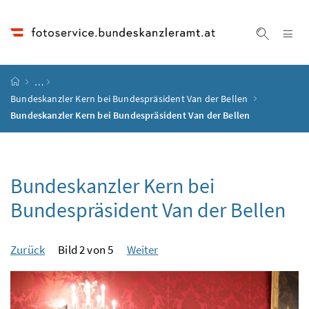
Accesskey
Accesskey
Accesskey
Accesskey
Zum Inhalt
Zum Hauptmenü
Zum Untermenü
Zur Suche
[4]
[1]
[3]
[2]
Na
Suche ei
Startseite
…
Bundeskanzler Kern bei Bundespräsident Van der Bellen
Bundeskanzler Kern bei Bundespräsident Van der Bellen
Bundeskanzler Kern bei
Bundespräsident Van der Bellen
Zurück
Bild 2 von 5
Weiter