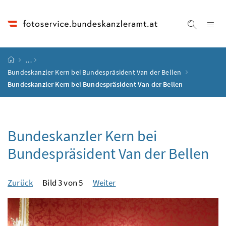
Accesskey
Accesskey
Accesskey
Accesskey
Zum Inhalt
Zum Hauptmenü
Zum Untermenü
Zur Suche
[4]
[1]
[3]
[2]
Na
Suche ei
Startseite
…
Bundeskanzler Kern bei Bundespräsident Van der Bellen
Bundeskanzler Kern bei Bundespräsident Van der Bellen
Bundeskanzler Kern bei
Bundespräsident Van der Bellen
Zurück
Bild 3 von 5
Weiter