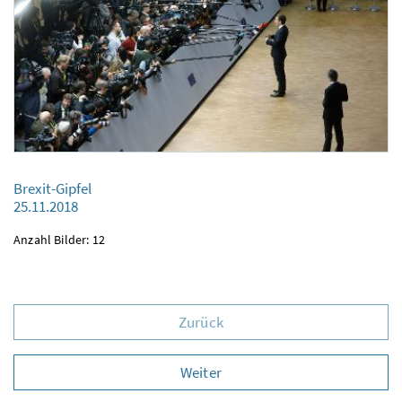
Brexit-Gipfel
Brexit-Gipfel
25.11.2018
25.11.2018
Anzahl Bilder: 12
Zurück
Weiter