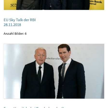
EU Sky Talk der RBI
EU Sky Talk der RBI
28.11.2018
28.11.2018
Anzahl Bilder: 6