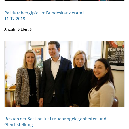
Patriarchengipfel im Bundeskanzleramt
Patriarchengipfel im Bundeskanzleramt
11.12.2018
11.12.2018
Anzahl Bilder: 8
Besuch der Sektion für Frauenangelegenheiten und
Gleichstellung
Besuch der Sektion für Frauenangelegenheiten und Gleichstellung