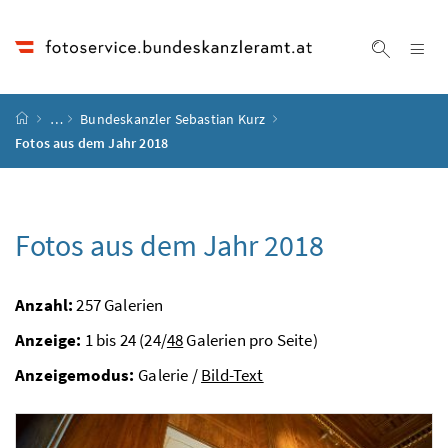
Accesskey
Accesskey
Accesskey
Accesskey
Zum Inhalt
Zum Hauptmenü
Zum Untermenü
Zur Suche
[4]
[1]
[3]
[2]
Na
Suche ei
Startseite
…
Bundeskanzler Sebastian Kurz
Fotos aus dem Jahr 2018
Fotos aus dem Jahr 2018
Anzahl:
257 Galerien
Anzeige:
1 bis 24 (24/
48
Galerien pro Seite)
Anzeigemodus:
Galerie /
Bild-Text