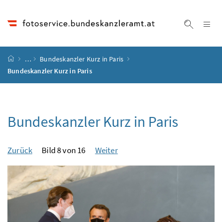
Accesskey
Accesskey
Accesskey
Accesskey
Zum Inhalt
Zum Hauptmenü
Zum Untermenü
Zur Suche
[4]
[1]
[3]
[2]
Na
Suche ei
Startseite
…
Bundeskanzler Kurz in Paris
Bundeskanzler Kurz in Paris
Bundeskanzler Kurz in Paris
Zurück
Bild 8 von 16
Weiter