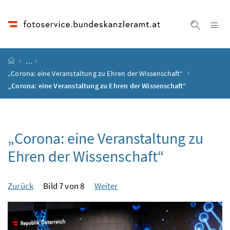
Accesskey
Accesskey
Accesskey
Accesskey
Zum Inhalt
Zum Hauptmenü
Zum Untermenü
Zur Suche
[4]
[1]
[3]
[2]
Na
Suche ei
Startseite
…
„Corona: eine Veranstaltung zu Ehren der Wissenschaft“
„Corona: eine Veranstaltung zu Ehren der Wissenschaft“
„Corona: eine Veranstaltung zu
Ehren der Wissenschaft“
Zurück
Bild 7 von 8
Weiter