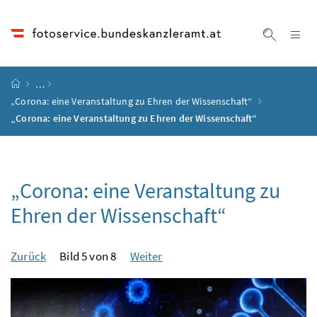
Accesskey
Accesskey
Accesskey
Accesskey
Zum Inhalt
Zum Hauptmenü
Zum Untermenü
Zur Suche
[4]
[1]
[3]
[2]
Na
Suche ei
Startseite
…
„Corona: eine Veranstaltung zu Ehren der Wissenschaft“
„Corona: eine Veranstaltung zu Ehren der Wissenschaft“
„Corona: eine Veranstaltung zu
Ehren der Wissenschaft“
Zurück
Bild 5 von 8
Weiter