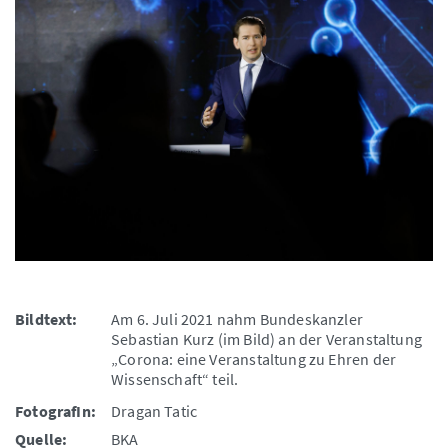
Bildtext:
Am 6. Juli 2021 nahm Bundeskanzler
Sebastian Kurz (im Bild) an der Veranstaltung
„Corona: eine Veranstaltung zu Ehren der
Wissenschaft“ teil.
FotografIn:
Dragan Tatic
Quelle:
BKA