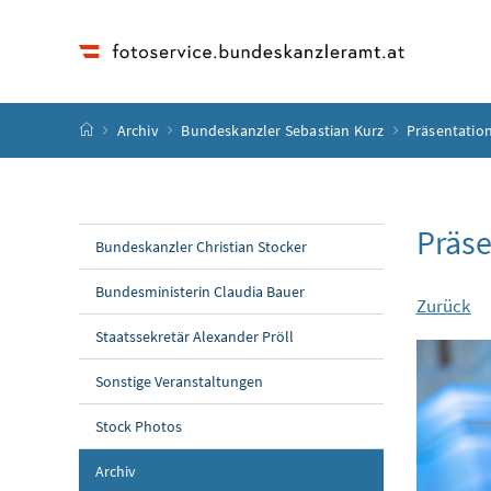
Accesskey
Accesskey
Accesskey
Accesskey
Zum Inhalt
Zum Hauptmenü
Zum Untermenü
Zur Suche
[4]
[1]
[3]
[2]
Startseite
Archiv
Bundeskanzler Sebastian Kurz
Präsentatio
Präse
Bundeskanzler Christian Stocker
Bundesministerin Claudia Bauer
Zurück
Staatssekretär Alexander Pröll
Sonstige Veranstaltungen
Stock Photos
Archiv