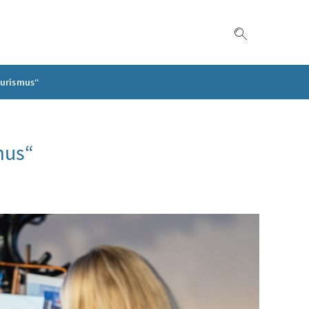
Suche einble
ourismus“
mus“