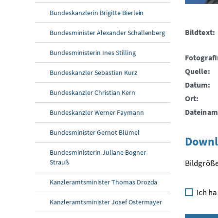
Bundeskanzlerin Brigitte Bierlein
Bildtext:
Bundesminister Alexander Schallenberg
Bundesministerin Ines Stilling
FotografI
Quelle:
Bundeskanzler Sebastian Kurz
Datum:
Bundeskanzler Christian Kern
Ort:
Dateinam
Bundeskanzler Werner Faymann
Bundesminister Gernot Blümel
Downl
Bundesministerin Juliane Bogner-
Strauß
Bildgröße
Kanzleramtsminister Thomas Drozda
Ich ha
Kanzleramtsminister Josef Ostermayer