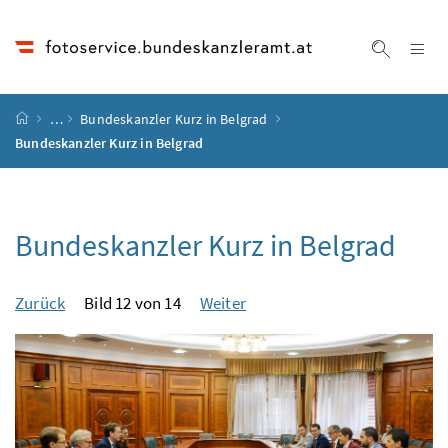
Accesskey
Accesskey
Accesskey
Accesskey
Zum Inhalt
Zum Hauptmenü
Zum Untermenü
Zur Suche
[4]
[1]
[3]
[2]
Na
Suche ei
Startseite
…
Bundeskanzler Kurz in Belgrad
Bundeskanzler Kurz in Belgrad
Bundeskanzler Kurz in Belgrad
Zurück
Bild 12 von 14
Weiter