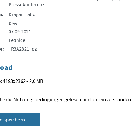
Pressekonferenz.
n:
Dragan Tatic
BKA
07.09.2021
Lednice
e:
_R3A2821.jpg
oad
: 4193x2362 - 2,0 MB
be die
Nutzungsbedingungen
gelesen und bin einverstanden.
ld speichern