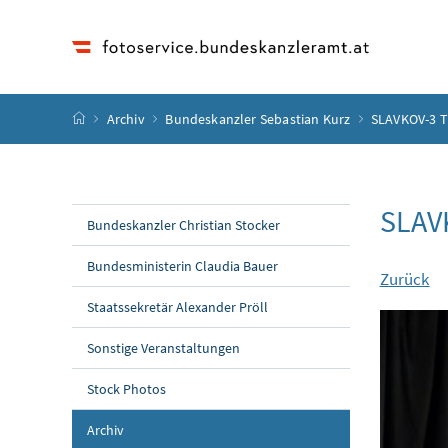
Accesskey
Accesskey
Accesskey
Accesskey
Zum Inhalt
Zum Hauptmenü
Zum Untermenü
Zur Suche
[4]
[1]
[3]
[2]
Startseite
Archiv
Bundeskanzler Sebastian Kurz
SLAVKOV-3 T
SLAVK
Bundeskanzler Christian Stocker
Bundesministerin Claudia Bauer
Zurück
Staatssekretär Alexander Pröll
Sonstige Veranstaltungen
Stock Photos
Archiv