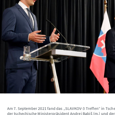
Am 7. September 2021 fand das „SLAVKOV-3 Treffen“ in Tschech
der tschechische Ministerpräsident Andrej Babiš (m.) und der 