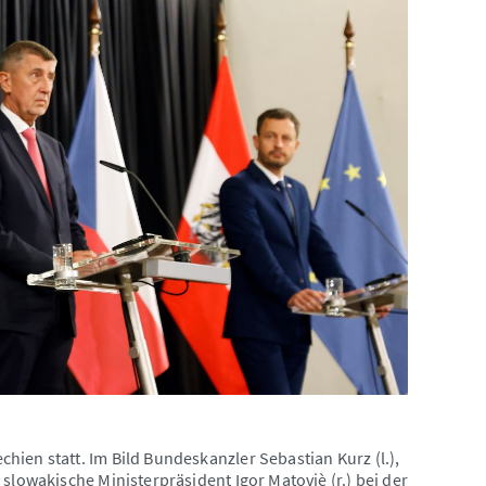
ien statt. Im Bild Bundeskanzler Sebastian Kurz (l.),
slowakische Ministerpräsident Igor Matoviè (r.) bei der