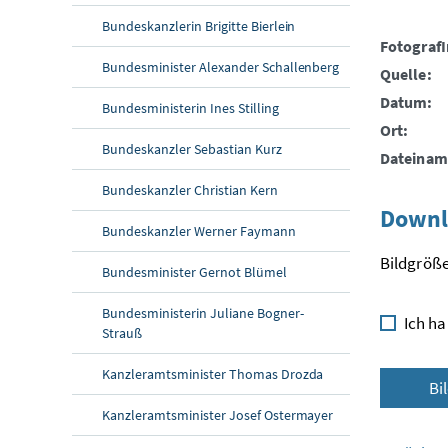
Bundeskanzlerin Brigitte Bierlein
FotografI
Bundesminister Alexander Schallenberg
Quelle:
Datum:
Bundesministerin Ines Stilling
Ort:
Bundeskanzler Sebastian Kurz
Dateinam
Bundeskanzler Christian Kern
Downl
Bundeskanzler Werner Faymann
Bildgröße
Bundesminister Gernot Blümel
Bundesministerin Juliane Bogner-
Ich ha
Strauß
Kanzleramtsminister Thomas Drozda
Bi
Kanzleramtsminister Josef Ostermayer