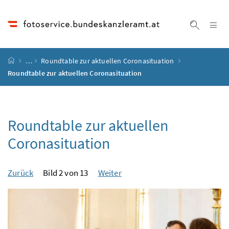
Accesskey
Accesskey
Accesskey
Accesskey
Zum Inhalt
Zum Hauptmenü
Zum Untermenü
Zur Suche
[4]
[1]
[3]
[2]
Na
Suche ei
Startseite
…
Roundtable zur aktuellen Coronasituation
Roundtable zur aktuellen Coronasituation
Roundtable zur aktuellen
Coronasituation
Zurück
Bild 2 von 13
Weiter