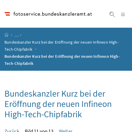
Accesskey
Accesskey
Accesskey
Accesskey
Zum Inhalt
Zum Hauptmenü
Zum Untermenü
Zur Suche
[4]
[1]
[3]
[2]
Na
Suche ei
Startseite
…
Bundeskanzler Kurz bei der Eröffnung der neuen Infineon High-
Tech-Chipfabrik
Bundeskanzler Kurz bei der Eröffnung der neuen Infineon High-
Tech-Chipfabrik
Bundeskanzler Kurz bei der
Eröffnung der neuen Infineon
High-Tech-Chipfabrik
Zurück
Bild 11 von 13
Weiter