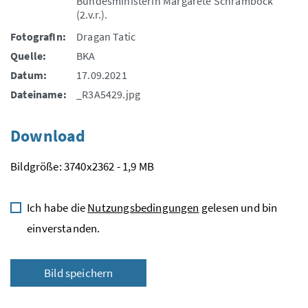
Bundesministerin Margarete Schramböck
(2.v.r.).
FotografIn:
Dragan Tatic
Quelle:
BKA
Datum:
17.09.2021
Dateiname:
_R3A5429.jpg
Download
Bildgröße: 3740x2362 - 1,9 MB
Ich habe die
Nutzungsbedingungen
gelesen und bin
einverstanden.
Bild speichern