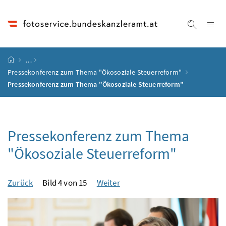
Accesskey
Accesskey
Accesskey
Accesskey
Zum Inhalt
Zum Hauptmenü
Zum Untermenü
Zur Suche
[4]
[1]
[3]
[2]
Na
Suche ei
Startseite
…
Pressekonferenz zum Thema "Ökosoziale Steuerreform"
Pressekonferenz zum Thema "Ökosoziale Steuerreform"
Pressekonferenz zum Thema
"Ökosoziale Steuerreform"
Zurück
Bild 4 von 15
Weiter