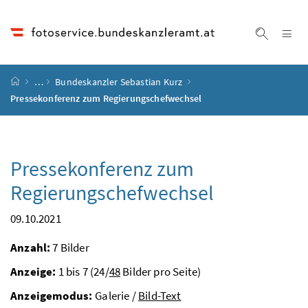
Accesskey
Accesskey
Accesskey
Accesskey
Zum Inhalt
Zum Hauptmenü
Zum Untermenü
Zur Suche
[4]
[1]
[3]
[2]
Na
Suche ei
Startseite
…
Bundeskanzler Sebastian Kurz
Pressekonferenz zum Regierungschefwechsel
Pressekonferenz zum
Regierungschefwechsel
09.10.2021
Anzahl:
7 Bilder
Anzeige:
1 bis 7 (24/
48
Bilder pro Seite)
Anzeigemodus:
Galerie /
Bild-Text