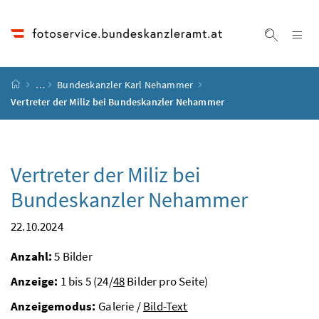
Accesskey
Accesskey
Accesskey
Accesskey
Zum Inhalt
Zum Hauptmenü
Zum Untermenü
Zur Suche
[4]
[1]
[3]
[2]
Na
Suche ei
Startseite
…
Bundeskanzler Karl Nehammer
Vertreter der Miliz bei Bundeskanzler Nehammer
Vertreter der Miliz bei
Bundeskanzler Nehammer
22.10.2024
Anzahl:
5 Bilder
Anzeige:
1 bis 5 (24/
48
Bilder pro Seite)
Anzeigemodus:
Galerie /
Bild-Text