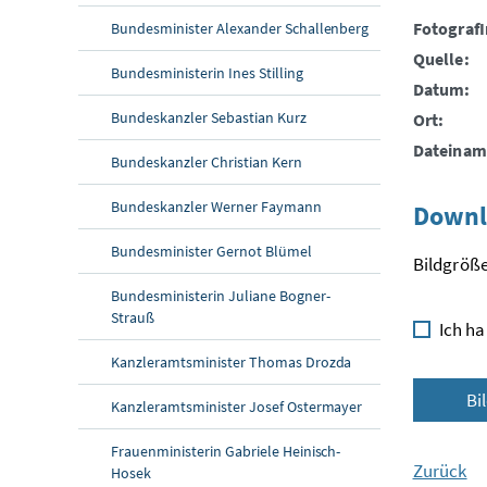
FotografI
Bundesminister Alexander Schallenberg
Quelle:
Bundesministerin Ines Stilling
Datum:
Bundeskanzler Sebastian Kurz
Ort:
Dateinam
Bundeskanzler Christian Kern
Bundeskanzler Werner Faymann
Downl
Bundesminister Gernot Blümel
Bildgröße
Bundesministerin Juliane Bogner-
Strauß
Ich ha
Kanzleramtsminister Thomas Drozda
Bi
Kanzleramtsminister Josef Ostermayer
Frauenministerin Gabriele Heinisch-
Zurück
Hosek