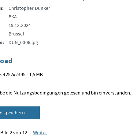
n:
Christopher Dunker
BKA
19.12.2024
Brüssel
e:
DUN_0006.jpg
oad
: 4252x2395 - 1,5 MB
be die
Nutzungsbedingungen
gelesen und bin einverstanden.
ld speichern
Bild 2 von 12
Weiter