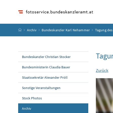
Accesskey
Accesskey
Accesskey
Accesskey
Zum Inhalt
Zum Hauptmenü
Zum Untermenü
Zur Suche
[4]
[1]
[3]
[2]
Startseite
Archiv
Bundeskanzler Karl Nehammer
Tagung des
Tagun
Bundeskanzler Christian Stocker
Bundesministerin Claudia Bauer
Zurück
Staatssekretär Alexander Pröll
Sonstige Veranstaltungen
Stock Photos
Archiv