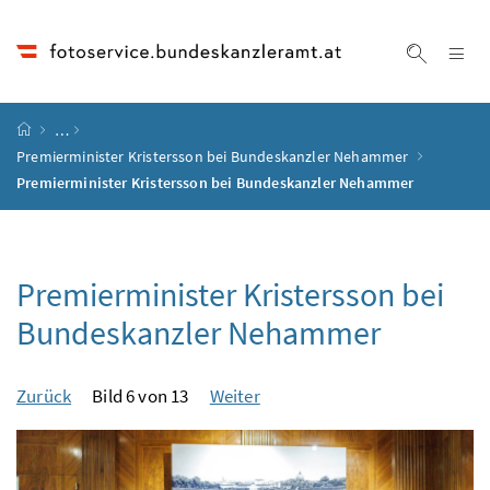
Accesskey
Accesskey
Accesskey
Accesskey
Zum Inhalt
Zum Hauptmenü
Zum Untermenü
Zur Suche
[4]
[1]
[3]
[2]
Na
Suche ei
Startseite
…
Premierminister Kristersson bei Bundeskanzler Nehammer
Premierminister Kristersson bei Bundeskanzler Nehammer
Premierminister Kristersson bei
Bundeskanzler Nehammer
Zurück
Bild 6 von 13
Weiter