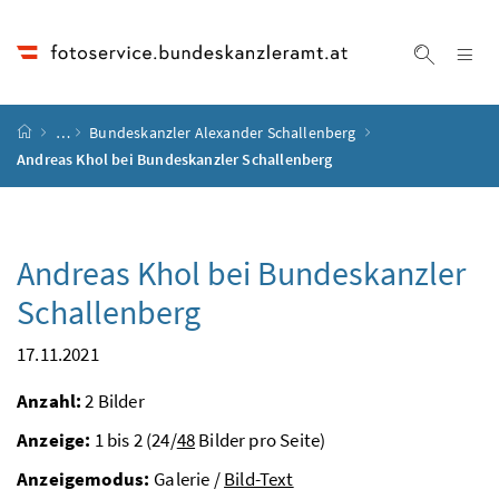
Accesskey
Accesskey
Accesskey
Accesskey
Zum Inhalt
Zum Hauptmenü
Zum Untermenü
Zur Suche
[4]
[1]
[3]
[2]
Na
Suche ei
Startseite
…
Bundeskanzler Alexander Schallenberg
Andreas Khol bei Bundeskanzler Schallenberg
Andreas Khol bei Bundeskanzler
Schallenberg
17.11.2021
Anzahl:
2 Bilder
Anzeige:
1 bis 2 (24/
48
Bilder pro Seite)
Anzeigemodus:
Galerie /
Bild-Text