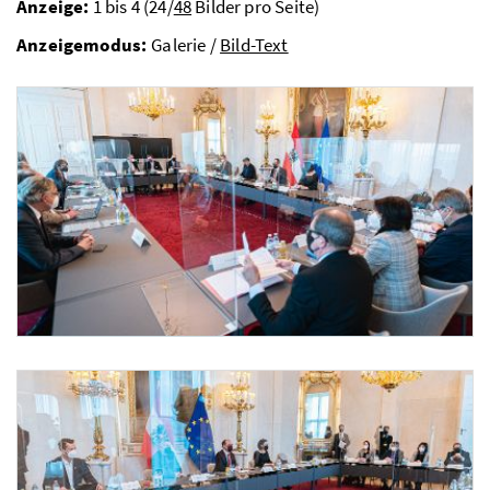
Anzeige:
1 bis 4 (24/
48
Bilder pro Seite)
Anzeigemodus:
Galerie /
Bild-Text
Runder Tisch zur Corona-Entwicklung mit Wissenschaft und Wirtschaft
Am 29. November 2021 nahm Bundeskanzler Alexander Schallenberg mit Vizekanzler 