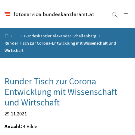
Accesskey
Accesskey
Accesskey
Accesskey
Zum Inhalt
Zum Hauptmenü
Zum Untermenü
Zur Suche
[4]
[1]
[3]
[2]
Na
Suche ei
Startseite
…
Bundeskanzler Alexander Schallenberg
Runder Tisch zur Corona-Entwicklung mit Wissenschaft und
Wirtschaft
Runder Tisch zur Corona-
Entwicklung mit Wissenschaft
und Wirtschaft
29.11.2021
Anzahl:
4 Bilder