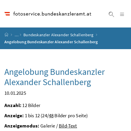
Accesskey
Accesskey
Accesskey
Accesskey
Zum Inhalt
Zum Hauptmenü
Zum Untermenü
Zur Suche
[4]
[1]
[3]
[2]
Na
Suche ei
Startseite
…
Bundeskanzler Alexander Schallenberg
Angelobung Bundeskanzler Alexander Schallenberg
Angelobung Bundeskanzler
Alexander Schallenberg
10.01.2025
Anzahl:
12 Bilder
Anzeige:
1 bis 12 (24/
48
Bilder pro Seite)
Anzeigemodus:
Galerie /
Bild-Text