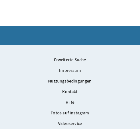
Am 10. Jänner 2025 wurde Bundeskanzler Alexander Schallenb
Erweiterte Suche
Impressum
Nutzungsbedingungen
Kontakt
Hilfe
Fotos auf Instagram
Videoservice